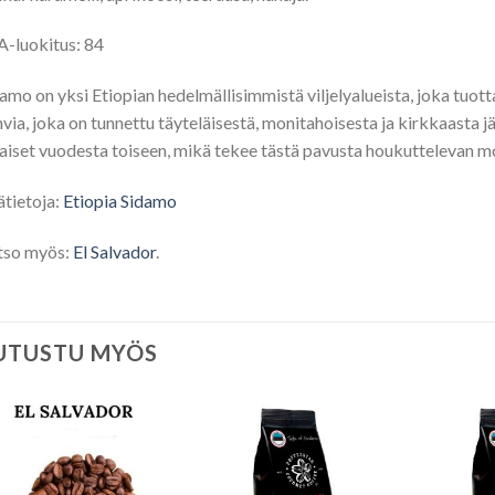
-luokitus: 84
amo on yksi Etiopian hedelmällisimmistä viljelyalueista, joka tuott
via, joka on tunnettu täyteläisestä, monitahoisesta ja kirkkaasta
aiset vuodesta toiseen, mikä tekee tästä pavusta houkuttelevan mo
ätietoja:
Etiopia Sidamo
tso myös:
El Salvador
.
UTUSTU MYÖS