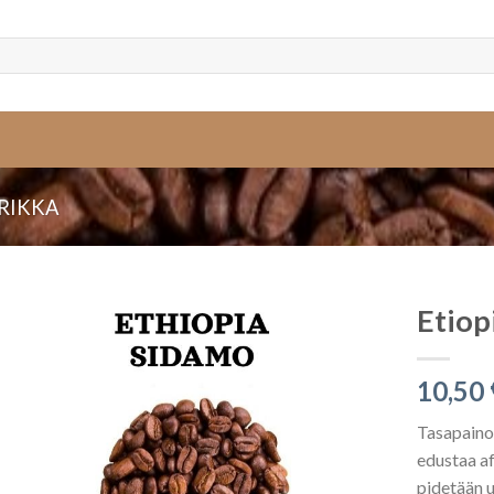
RIKKA
Etiop
10,50
Tasapainoi
edustaa af
pidetään u