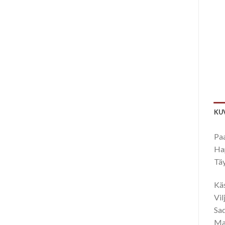
KU
Paa
Ha
Täy
Käs
Vil
Sa
Mak