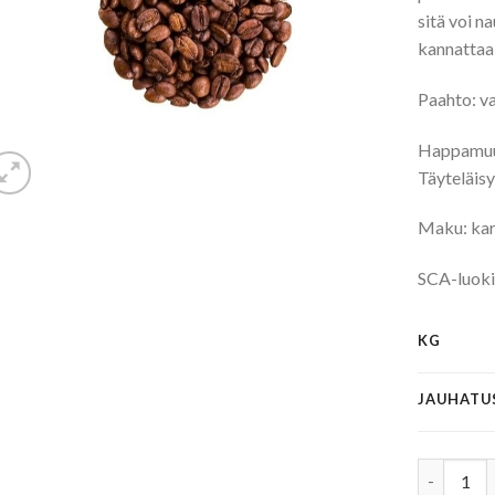
sitä voi n
kannattaa 
Paahto: va
Happamuu
Täyteläisy
Maku: kara
SCA-luoki
KG
JAUHATU
Etiopia S