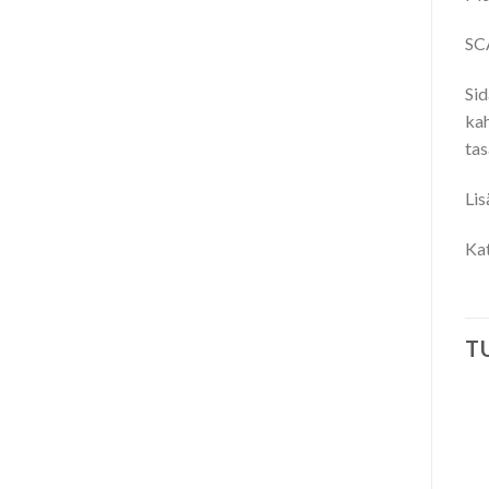
SCA
Sid
kah
tas
Lis
Ka
T