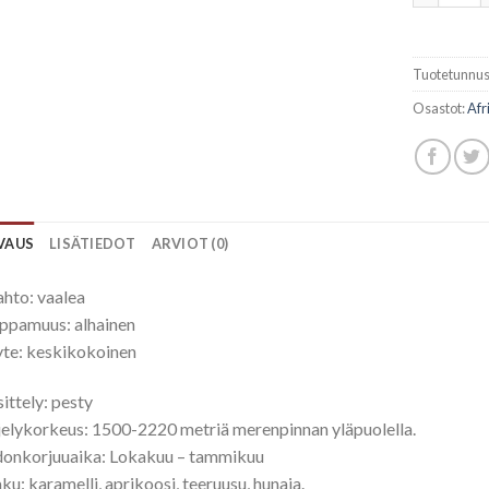
Tuotetunnus
Osastot:
Afr
VAUS
LISÄTIEDOT
ARVIOT (0)
hto: vaalea
ppamuus: alhainen
te: keskikokoinen
ittely: pesty
jelykorkeus: 1500-2220 metriä merenpinnan yläpuolella.
donkorjuuaika: Lokakuu – tammikuu
u: karamelli, aprikoosi, teeruusu, hunaja.