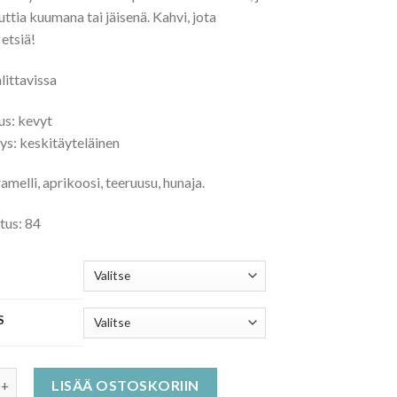
auttia kuumana tai jäisenä. Kahvi, jota
etsiä!
littavissa
s: kevyt
ys: keskitäyteläinen
melli, aprikoosi, teeruusu, hunaja.
tus: 84
S
idamo laatukahvi määrä
LISÄÄ OSTOSKORIIN