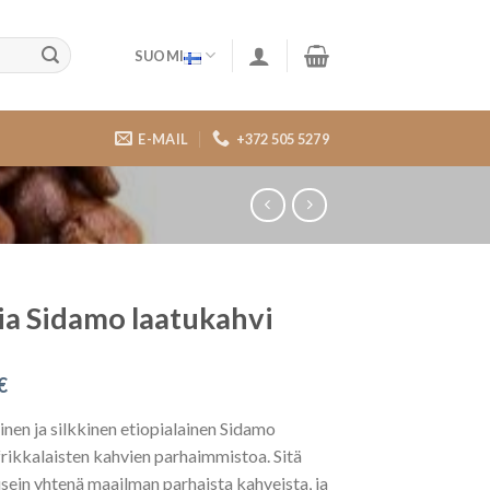
SUOMI
E-MAIL
+372 505 5279
ia Sidamo laatukahvi
€
nen ja silkkinen etiopialainen Sidamo
rikkalaisten kahvien parhaimmistoa. Sitä
sein yhtenä maailman parhaista kahveista, ja