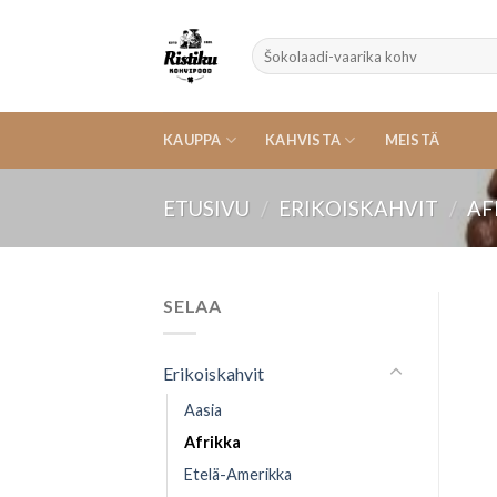
Skip
to
Etsi:
content
KAUPPA
KAHVISTA
MEISTÄ
ETUSIVU
/
ERIKOISKAHVIT
/
AF
SELAA
Erikoiskahvit
Aasia
Afrikka
Etelä-Amerikka